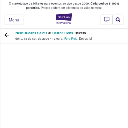
O marketplace de bilhetes para eventos ao vivo desde 2009.
Cada pedido é 100%
 os fãs compram e vendem bilhetes
garantido.
Preços podem ser diferentes do valor nominal.
StubHub – onde o
Menu
New Orleans Saints
at
Detroit Lions
Tickets
dom., 13 de set. de 2026
•
13:00
at
Ford Field
,
Detroit
,
MI