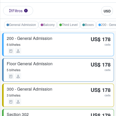
Filtros
USD
1
General Admission
Balcony
Third Level
Boxes
200 - Gen
200 - General Admission
US$ 178
6 bilhetes
cada
Floor General Admission
US$ 178
5 bilhetes
cada
300 - General Admission
US$ 178
3 bilhetes
cada
Section 302
US$ 179