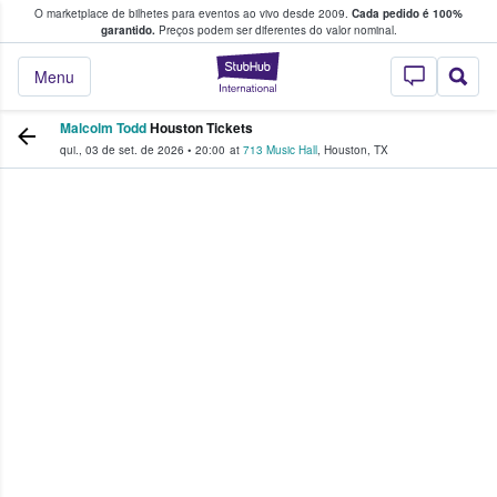
O marketplace de bilhetes para eventos ao vivo desde 2009.
Cada pedido é 100%
 os fãs compram e vendem bilhetes
garantido.
Preços podem ser diferentes do valor nominal.
StubHub – onde o
Menu
Malcolm Todd
Houston Tickets
qui., 03 de set. de 2026
•
20:00
at
713 Music Hall
,
Houston
,
TX