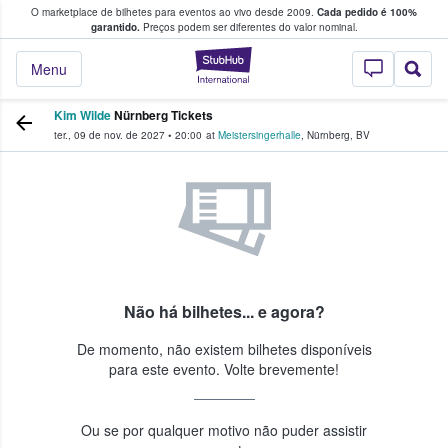
O marketplace de bilhetes para eventos ao vivo desde 2009.
Cada pedido é 100%
 os fãs compram e vendem bilhetes
garantido.
Preços podem ser diferentes do valor nominal.
StubHub – onde o
Menu
Kim Wilde
Nürnberg Tickets
ter., 09 de nov. de 2027
•
20:00
at
Meistersingerhalle
,
Nürnberg
,
BV
Não há bilhetes... e agora?
De momento, não existem bilhetes disponíveis
para este evento. Volte brevemente!
Ou se por qualquer motivo não puder assistir