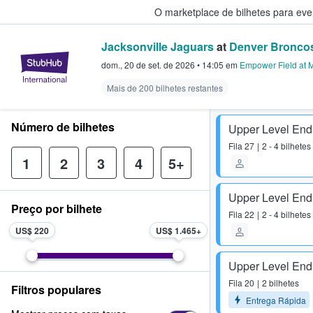
O marketplace de bilhetes para ev
Jacksonville Jaguars
at
Denver Bronco
StubHub – onde os fãs compram 
dom., 20 de set. de 2026
•
14:05
em
Empower Field at M
Mais de 200 bilhetes restantes
Número de bilhetes
Upper Level End
Fila
27
2 - 4 bilhetes
1
2
3
4
5+
Upper Level End
Preço por bilhete
Fila
22
2 - 4 bilhetes
US$ 220
US$ 1.465
Upper Level End
Fila
20
2 bilhetes
Filtros populares
Entrega Rápida