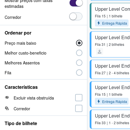
Mostrar preços com taxas
estimadas
Upper Level Cor
Fila
15
1 bilhete
Corredor
Entrega Rápida
Ordenar por
Upper Level End
Preço mais baixo
Fila
31
2 bilhetes
Melhor custo-beneficio
Melhores Assentos
Upper Level End
Fila
Fila
27
2 - 4 bilhetes
Características
Upper Level End
Fila
15
1 bilhete
Excluir vista obstruída
Entrega Rápida
Corredor
Upper Level End
Tipo de bilhete
Fila
33
1 - 2 bilhetes