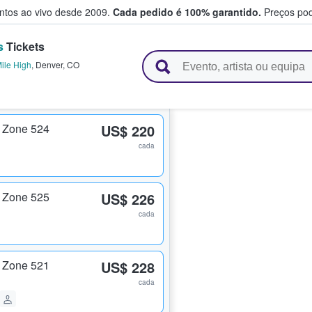
entos ao vivo desde 2009.
Cada pedido é 100% garantido.
Preços pod
s
Tickets
e vendem bilhetes
ile High
,
Denver
,
CO
 Zone 524
US$ 220
cada
 Zone 525
US$ 226
cada
 Zone 521
US$ 228
cada