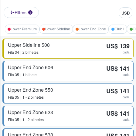
Filtros
USD
1
Lower Premium
Lower Sideline
Lower End Zone
Club I
Cl
Upper Sideline 508
US$ 139
Fila
34
2 bilhetes
cada
Upper End Zone 506
US$ 141
Fila
35
1 bilhete
cada
Upper End Zone 550
US$ 141
Fila
35
1 - 2 bilhetes
cada
Upper End Zone 523
US$ 141
Fila
35
1 - 2 bilhetes
cada
Upper End Zone 533
US$ 141