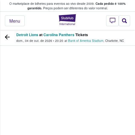
O marketplace de bilhetes para eventos ao vivo desde 2009.
Cada pedido é 100%
 os fãs compram e vendem bilhetes
garantido.
Preços podem ser diferentes do valor nominal.
StubHub – onde o
Menu
Detroit Lions
at
Carolina Panthers
Tickets
dom., 04 de out. de 2026
•
20:20
at
Bank of America Stadium
,
Charlotte
,
NC