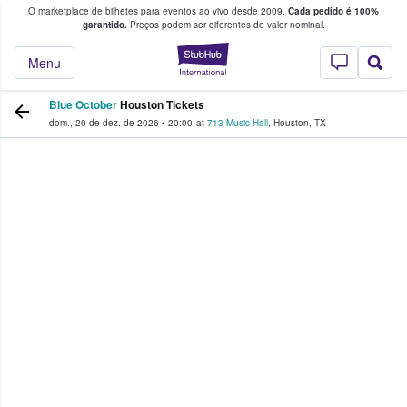
O marketplace de bilhetes para eventos ao vivo desde 2009.
Cada pedido é 100%
 os fãs compram e vendem bilhetes
garantido.
Preços podem ser diferentes do valor nominal.
StubHub – onde o
Menu
Blue October
Houston Tickets
dom., 20 de dez. de 2026
•
20:00
at
713 Music Hall
,
Houston
,
TX