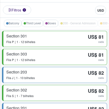
Filtros
USD
1
Balcony
Third Level
Boxes
200 - General Admission
300 
Section 301
US$ 81
Fila
P
1 - 12 bilhetes
cada
Section 303
US$ 81
Fila
P
1 - 12 bilhetes
cada
Section 203
US$ 82
Fila
J
1 - 10 bilhetes
cada
Section 302
US$ 82
Fila
S
1 - 7 bilhetes
cada
Section 201
US$ 82