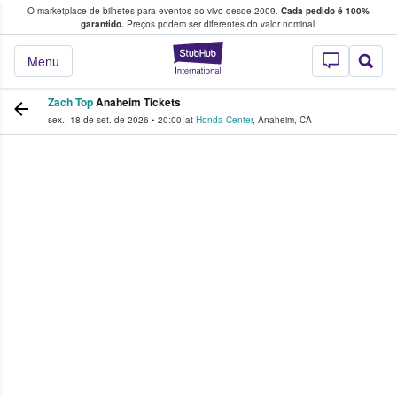
O marketplace de bilhetes para eventos ao vivo desde 2009.
Cada pedido é 100%
 os fãs compram e vendem bilhetes
garantido.
Preços podem ser diferentes do valor nominal.
StubHub – onde o
Menu
Zach Top
Anaheim Tickets
sex., 18 de set. de 2026
•
20:00
at
Honda Center
,
Anaheim
,
CA