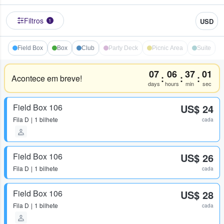
Filtros
USD
1
Field Box
Box
Club
Party Deck
Picnic Area
Suite
07
06
37
01
:
:
:
Acontece em breve!
days
hours
min
sec
Field Box 106
US$ 24
Fila
D
1 bilhete
cada
Field Box 106
US$ 26
Fila
D
1 bilhete
cada
Field Box 106
US$ 28
Fila
D
1 bilhete
cada