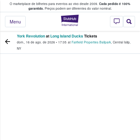
O marketplace de bilhetes para eventos ao vivo desde 2009.
Cada pedido é 100%
 os fãs compram e vendem bilhetes
garantido.
Preços podem ser diferentes do valor nominal.
StubHub – onde o
Menu
York Revolution
at
Long Island Ducks
Tickets
dom., 16 de ago. de 2026
•
17:05
at
Fairfield Properties Ballpark
,
Central Islip
,
NY