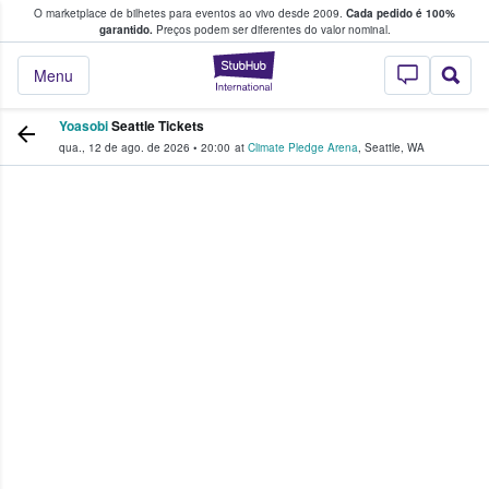
O marketplace de bilhetes para eventos ao vivo desde 2009.
Cada pedido é 100%
 os fãs compram e vendem bilhetes
garantido.
Preços podem ser diferentes do valor nominal.
StubHub – onde o
Menu
Yoasobi
Seattle Tickets
qua., 12 de ago. de 2026
•
20:00
at
Climate Pledge Arena
,
Seattle
,
WA