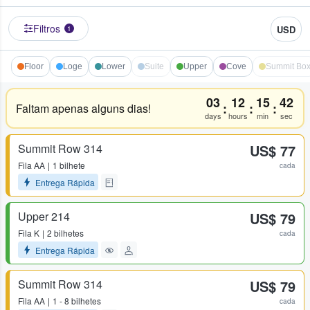
Filtros
USD
1
Floor
Loge
Lower
Suite
Upper
Cove
Summit Bo
03
12
15
42
:
:
:
Faltam apenas alguns dias!
days
hours
min
sec
Summit Row 314
US$ 77
Fila
AA
1 bilhete
cada
Entrega Rápida
Upper 214
US$ 79
Fila
K
2 bilhetes
cada
Entrega Rápida
Summit Row 314
US$ 79
Fila
AA
1 - 8 bilhetes
cada