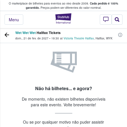
O marketplace de bilhetes para eventos ao vivo desde 2009.
Cada pedido é 100%
 os fãs compram e vendem bilhetes
garantido.
Preços podem ser diferentes do valor nominal.
StubHub – onde o
Menu
Wet Wet Wet
Halifax Tickets
dom., 21 de fev. de 2027
•
19:30
at
Victoria Theatre Halifax
,
Halifax
,
WYK
Não há bilhetes... e agora?
De momento, não existem bilhetes disponíveis
para este evento. Volte brevemente!
Ou se por qualquer motivo não puder assistir