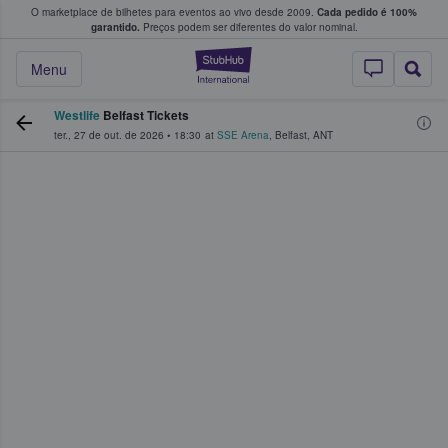
O marketplace de bilhetes para eventos ao vivo desde 2009.
Cada pedido é 100%
 os fãs compram e vendem bilhetes
garantido.
Preços podem ser diferentes do valor nominal.
StubHub – onde o
Menu
Westlife
Belfast Tickets
ter., 27 de out. de 2026
•
18:30
at
SSE Arena
,
Belfast
,
ANT