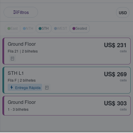
Filtros
USD
East
NTH
STH
WEST
Seated
Ground Floor
US$ 231
Fila
21
2 bilhetes
cada
STH L1
US$ 269
Fila
F
2 bilhetes
cada
Entrega Rápida
Ground Floor
US$ 303
1 - 3 bilhetes
cada