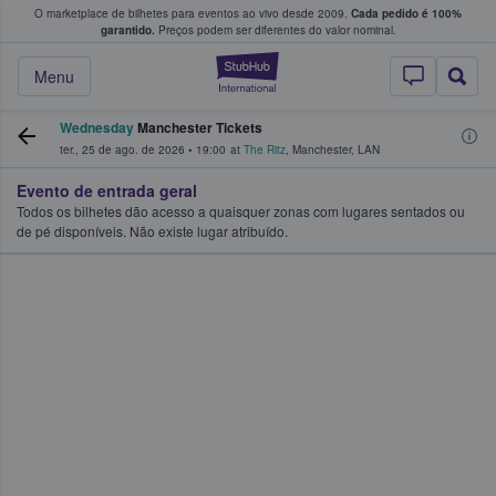
O marketplace de bilhetes para eventos ao vivo desde 2009.
Cada pedido é 100%
 os fãs compram e vendem bilhetes
garantido.
Preços podem ser diferentes do valor nominal.
StubHub – onde o
Menu
Wednesday
Manchester Tickets
ter., 25 de ago. de 2026
•
19:00
at
The Ritz
,
Manchester
,
LAN
Evento de entrada geral
Todos os bilhetes dão acesso a quaisquer zonas com lugares sentados ou
de pé disponíveis. Não existe lugar atribuído.