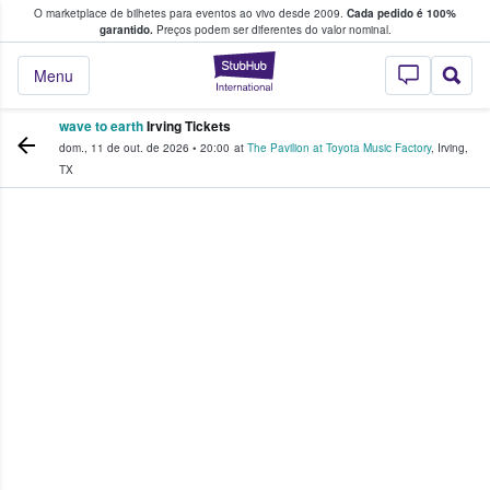
O marketplace de bilhetes para eventos ao vivo desde 2009.
Cada pedido é 100%
 os fãs compram e vendem bilhetes
garantido.
Preços podem ser diferentes do valor nominal.
StubHub – onde o
Menu
wave to earth
Irving Tickets
dom., 11 de out. de 2026
•
20:00
at
The Pavilion at Toyota Music Factory
,
Irving
,
TX