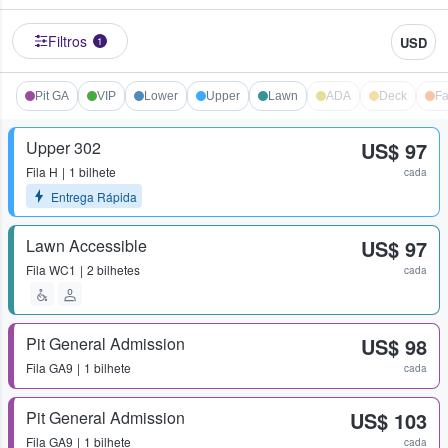
Filtros
USD
1
Pit GA
VIP
Lower
Upper
Lawn
ADA
Deck
Fa
Upper 302
US$ 97
Fila
H
1 bilhete
cada
Entrega Rápida
Lawn Accessible
US$ 97
Fila
WC1
2 bilhetes
cada
Pit General Admission
US$ 98
Fila
GA9
1 bilhete
cada
Pit General Admission
US$ 103
Fila
GA9
1 bilhete
cada