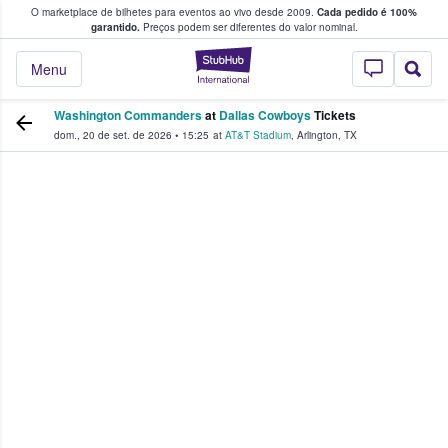
O marketplace de bilhetes para eventos ao vivo desde 2009.
Cada pedido é 100%
 os fãs compram e vendem bilhetes
garantido.
Preços podem ser diferentes do valor nominal.
StubHub – onde o
Menu
Washington Commanders
at
Dallas Cowboys
Tickets
dom., 20 de set. de 2026
•
15:25
at
AT&T Stadium
,
Arlington
,
TX