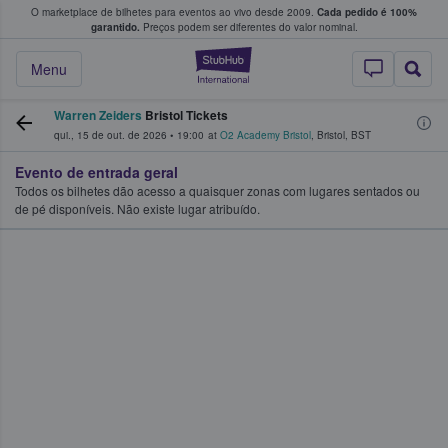
O marketplace de bilhetes para eventos ao vivo desde 2009.
Cada pedido é 100%
 os fãs compram e vendem bilhetes
garantido.
Preços podem ser diferentes do valor nominal.
StubHub – onde o
Menu
Warren Zeiders
Bristol Tickets
qui., 15 de out. de 2026
•
19:00
at
O2 Academy Bristol
,
Bristol
,
BST
Evento de entrada geral
Todos os bilhetes dão acesso a quaisquer zonas com lugares sentados ou
de pé disponíveis. Não existe lugar atribuído.