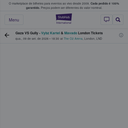
O marketplace de bilhetes para eventos ao vivo desde 2009.
Cada pedido é 100%
 os fãs compram e vendem bilhetes
garantido.
Preços podem ser diferentes do valor nominal.
StubHub – onde o
Menu
Gaza VS Gully -
Vybz Kartel
&
Mavado
London Tickets
qua., 09 de set. de 2026
•
18:30
at
The O2 Arena
,
London
,
LND