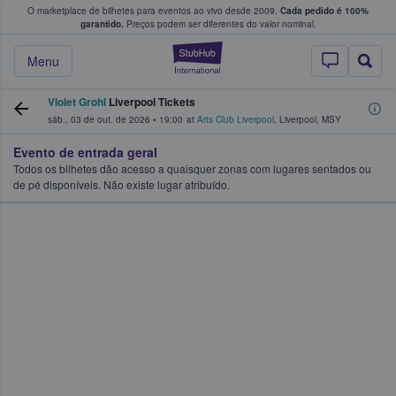
O marketplace de bilhetes para eventos ao vivo desde 2009.
Cada pedido é 100%
 os fãs compram e vendem bilhetes
garantido.
Preços podem ser diferentes do valor nominal.
StubHub – onde o
Menu
Violet Grohl
Liverpool Tickets
sáb., 03 de out. de 2026
•
19:00
at
Arts Club Liverpool
,
Liverpool
,
MSY
Evento de entrada geral
Todos os bilhetes dão acesso a quaisquer zonas com lugares sentados ou
de pé disponíveis. Não existe lugar atribuído.