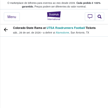
O marketplace de bilhetes para eventos ao vivo desde 2009.
Cada pedido é 100%
 os fãs compram e vendem bilhetes
garantido.
Preços podem ser diferentes do valor nominal.
StubHub – onde o
Menu
Colorado State Rams at
UTSA Roadrunners Football
Tickets
sáb., 26 de set. de 2026
•
a definir
at
Alamodome
,
San Antonio
,
TX