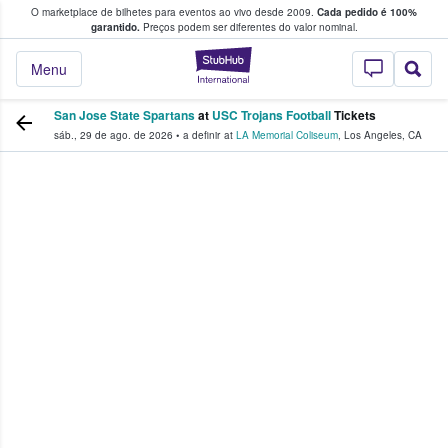
O marketplace de bilhetes para eventos ao vivo desde 2009.
Cada pedido é 100%
 os fãs compram e vendem bilhetes
garantido.
Preços podem ser diferentes do valor nominal.
StubHub – onde o
Menu
San Jose State Spartans
at
USC Trojans Football
Tickets
sáb., 29 de ago. de 2026
•
a definir
at
LA Memorial Coliseum
,
Los Angeles
,
CA