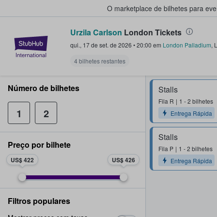
O marketplace de bilhetes para ev
Urzila Carlson
London Tickets
StubHub – onde os fãs compram 
qui., 17 de set. de 2026
•
20:00
em
London Palladium
,
4 bilhetes restantes
Número de bilhetes
Stalls
Fila
R
1 - 2 bilhetes
1
2
Entrega Rápida
Stalls
Preço por bilhete
Fila
P
1 - 2 bilhetes
US$ 422
US$ 426
Entrega Rápida
Filtros populares