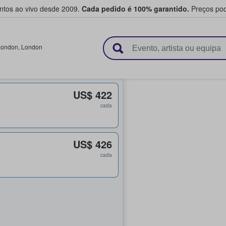
entos ao vivo desde 2009.
Cada pedido é 100% garantido.
Preços pod
e vendem bilhetes
London
,
London
US$ 422
cada
US$ 426
cada