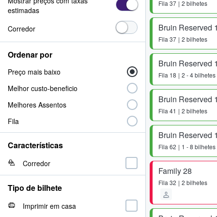
Mostrar preços com taxas
Fila
37
2 bilhetes
estimadas
Bruin Reserved 
Corredor
Fila
37
2 bilhetes
Ordenar por
Bruin Reserved 
Preço mais baixo
Fila
18
2 - 4 bilhetes
Melhor custo-beneficio
Bruin Reserved 
Melhores Assentos
Fila
41
2 bilhetes
Fila
Bruin Reserved 
Características
Fila
62
1 - 8 bilhetes
Corredor
Family 28
Fila
32
2 bilhetes
Tipo de bilhete
Imprimir em casa