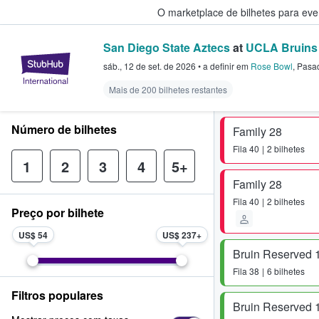
O marketplace de bilhetes para ev
San Diego State Aztecs
at
UCLA Bruins 
StubHub – onde os fãs compram 
sáb., 12 de set. de 2026
•
a definir
em
Rose Bowl
,
Pasa
Mais de 200 bilhetes restantes
Número de bilhetes
Family 28
Fila
40
2 bilhetes
1
2
3
4
5+
Family 28
Fila
40
2 bilhetes
Preço por bilhete
US$ 54
US$ 237
Bruin Reserved 
Fila
38
6 bilhetes
Filtros populares
Bruin Reserved 