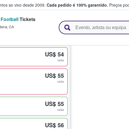
entos ao vivo desde 2009.
Cada pedido é 100% garantido.
Preços pod
Football
Tickets
e vendem bilhetes
dena
,
CA
US$ 54
cada
US$ 55
cada
1
US$ 55
cada
1
US$ 56