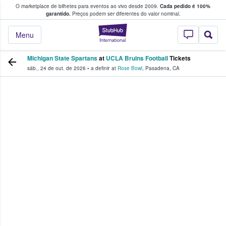
O marketplace de bilhetes para eventos ao vivo desde 2009.
Cada pedido é 100%
 os fãs compram e vendem bilhetes
garantido.
Preços podem ser diferentes do valor nominal.
StubHub – onde o
Menu
Michigan State Spartans
at
UCLA Bruins Football
Tickets
sáb., 24 de out. de 2026
•
a definir
at
Rose Bowl
,
Pasadena
,
CA