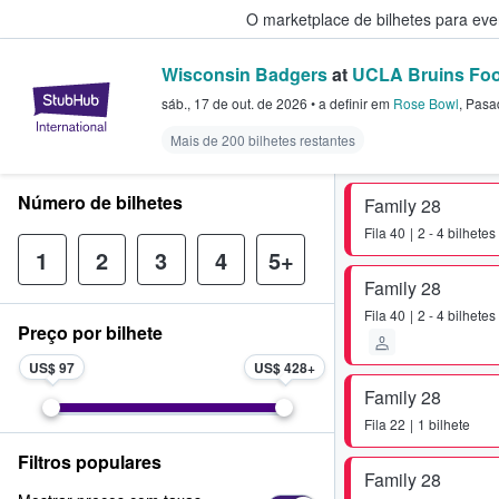
O marketplace de bilhetes para ev
Wisconsin Badgers
at
UCLA Bruins Foo
StubHub – onde os fãs compram 
sáb., 17 de out. de 2026
•
a definir
em
Rose Bowl
,
Pasa
Mais de 200 bilhetes restantes
Número de bilhetes
Family 28
Fila
40
2 - 4 bilhetes
1
2
3
4
5+
Family 28
Fila
40
2 - 4 bilhetes
Preço por bilhete
US$ 97
US$ 428
Family 28
Fila
22
1 bilhete
Filtros populares
Family 28