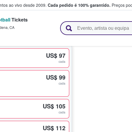
entos ao vivo desde 2009.
Cada pedido é 100% garantido.
Preços pod
tball
Tickets
e vendem bilhetes
dena
,
CA
US$ 97
cada
US$ 99
cada
US$ 105
cada
US$ 112