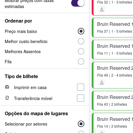
Mostrar preços com taxas
Fila
32
1 - 3 bilhetes
estimadas
Ordenar por
Bruin Reserved 
Preço mais baixo
Fila
37
1 - 5 bilhetes
Melhor custo-beneficio
Bruin Reserved 
Melhores Assentos
Fila
11
1 - 3 bilhetes
Fila
Bruin Reserved 
Fila
49
2 - 4 bilhetes
Tipo de bilhete
Imprimir em casa
Bruin Reserved 
Transferência móvel
Fila
43
2 bilhetes
Opções do mapa de lugares
Bruin Reserved 
Selecionar por setores
Fila
14
2 bilhetes