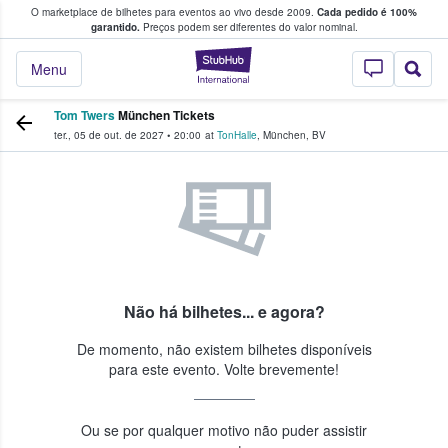
O marketplace de bilhetes para eventos ao vivo desde 2009.
Cada pedido é 100%
 os fãs compram e vendem bilhetes
garantido.
Preços podem ser diferentes do valor nominal.
StubHub – onde o
Menu
Tom Twers
München Tickets
ter., 05 de out. de 2027
•
20:00
at
TonHalle
,
München
,
BV
Não há bilhetes... e agora?
De momento, não existem bilhetes disponíveis
para este evento. Volte brevemente!
Ou se por qualquer motivo não puder assistir