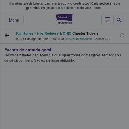
O marketplace de bilhetes para eventos ao vivo desde 2009.
Cada pedido é 100%
 os fãs compram e vendem bilhetes
garantido.
Preços podem ser diferentes do valor nominal.
StubHub – onde o
Menu
Tom Jones
+
Nile Rodgers
&
CHIC
Chester Tickets
sex., 14 de ago. de 2026
•
16:00
at
Chester Racecourse
,
Chester
,
CHS
Evento de entrada geral
Todos os bilhetes dão acesso a quaisquer zonas com lugares sentados ou
de pé disponíveis. Não existe lugar atribuído.