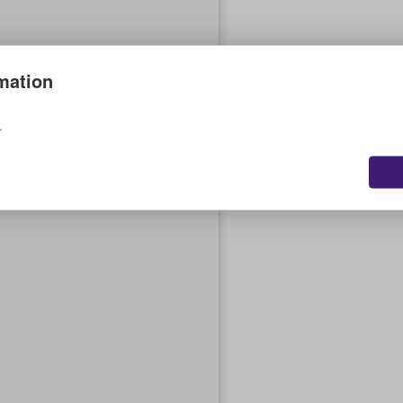
mation
L