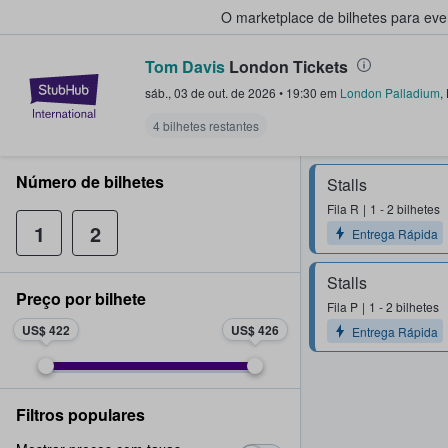
O marketplace de bilhetes para ev
Tom Davis
London Tickets
StubHub – onde os fãs compram 
sáb., 03 de out. de 2026
•
19:30
em
London Palladium
,
4 bilhetes restantes
Número de bilhetes
Stalls
Fila
R
1 - 2 bilhetes
1
2
Entrega Rápida
Stalls
Preço por bilhete
Fila
P
1 - 2 bilhetes
US$ 422
US$ 426
Entrega Rápida
Filtros populares