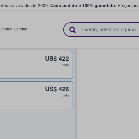
entos ao vivo desde 2009.
Cada pedido é 100% garantido.
Preços pod
e vendem bilhetes
London
,
London
US$ 422
cada
US$ 426
cada