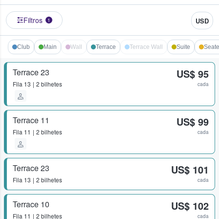
Filtros
USD
1
Club
Main
Wall
Terrace
Terrace Wall
Suite
Seate
Terrace 23
US$ 95
Fila
13
2 bilhetes
cada
Terrace 11
US$ 99
Fila
11
2 bilhetes
cada
Terrace 23
US$ 101
Fila
13
2 bilhetes
cada
Terrace 10
US$ 102
Fila
11
2 bilhetes
cada