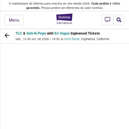
O marketplace de bilhetes para eventos ao vivo desde 2009.
Cada pedido é 100%
 os fãs compram e vendem bilhetes
garantido.
Preços podem ser diferentes do valor nominal.
StubHub – onde o
Menu
TLC
&
Salt-N-Pepa
with
En Vogue
Inglewood Tickets
sáb., 10 de out. de 2026
•
19:30
at
Intuit Dome
,
Inglewood
,
California