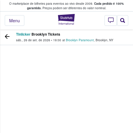
O marketplace de bilhetes para eventos ao vivo desde 2009.
Cada pedido é 100%
 os fãs compram e vendem bilhetes
garantido.
Preços podem ser diferentes do valor nominal.
StubHub – onde o
Menu
Tinlicker
Brooklyn Tickets
sáb., 26 de set. de 2026
•
19:00
at
Brooklyn Paramount
,
Brooklyn
,
NY