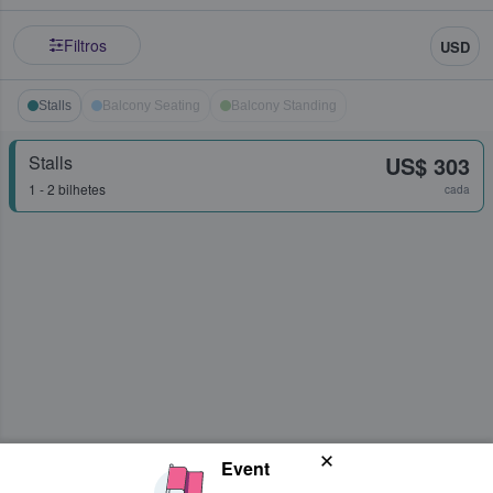
Filtros
USD
Stalls
Balcony Seating
Balcony Standing
Stalls
US$ 303
1 - 2 bilhetes
cada
Event