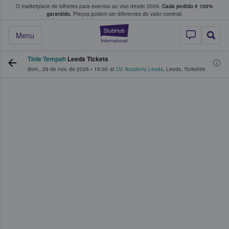
O marketplace de bilhetes para eventos ao vivo desde 2009.
Cada pedido é 100%
 os fãs compram e vendem bilhetes
garantido.
Preços podem ser diferentes do valor nominal.
StubHub – onde o
Menu
Tinie Tempah
Leeds Tickets
dom., 29 de nov. de 2026
•
19:00
at
O2 Academy Leeds
,
Leeds
,
Yorkshire