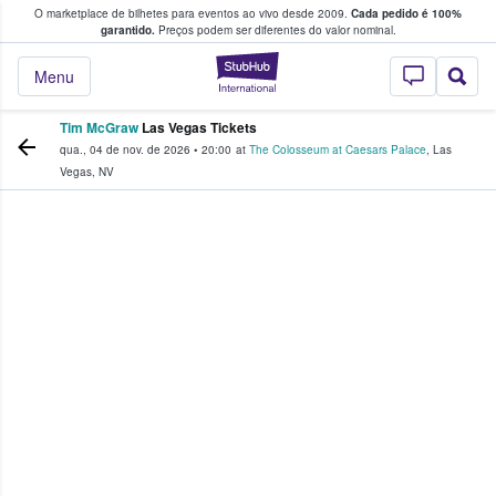
O marketplace de bilhetes para eventos ao vivo desde 2009.
Cada pedido é 100%
 os fãs compram e vendem bilhetes
garantido.
Preços podem ser diferentes do valor nominal.
StubHub – onde o
Menu
Tim McGraw
Las Vegas Tickets
qua., 04 de nov. de 2026
•
20:00
at
The Colosseum at Caesars Palace
,
Las
Vegas
,
NV