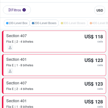
Filtros
USD
1
100-Level Box
200-Level Boxes
300-Level Boxes
400-Level 
Section 407
US$ 118
Fila
E
2 - 4 bilhetes
cada
Section 401
US$ 123
Fila
E
1 - 8 bilhetes
cada
Section 407
US$ 123
Fila
E
2 - 4 bilhetes
cada
Section 401
US$ 128
Fila
E
1 - 8 bilhetes
cada