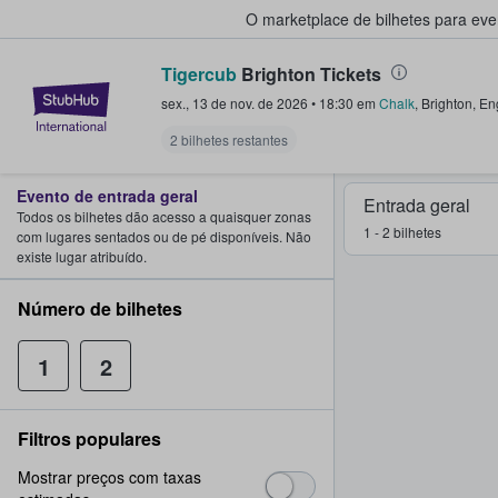
O marketplace de bilhetes para ev
Tigercub
Brighton Tickets
StubHub – onde os fãs compram 
sex., 13 de nov. de 2026
•
18:30
em
Chalk
,
Brighton
,
En
2 bilhetes restantes
Evento de entrada geral
Entrada geral
Todos os bilhetes dão acesso a quaisquer zonas
1 - 2 bilhetes
com lugares sentados ou de pé disponíveis. Não
existe lugar atribuído.
Número de bilhetes
1
2
Filtros populares
Mostrar preços com taxas