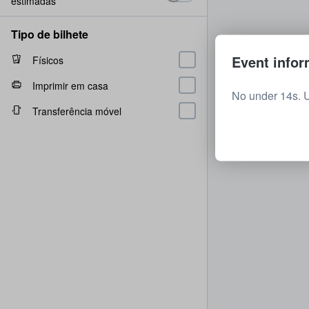
estimadas
Tipo de bilhete
Event infor
Físicos
Imprimir em casa
No under 14s. 
Transferência móvel