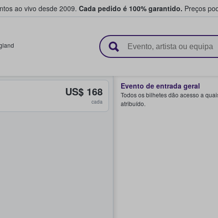
entos ao vivo desde 2009.
Cada pedido é 100% garantido.
Preços pod
e vendem bilhetes
gland
Evento de entrada geral
US$ 168
Todos os bilhetes dão acesso a quai
cada
atribuído.