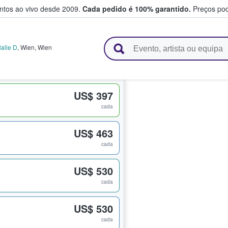
entos ao vivo desde 2009.
Cada pedido é 100% garantido.
Preços pod
e vendem bilhetes
Halle D
,
Wien
,
Wien
US$ 397
cada
US$ 463
cada
US$ 530
cada
US$ 530
cada