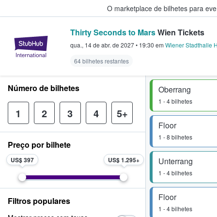
O marketplace de bilhetes para ev
Thirty Seconds to Mars
Wien Tickets
StubHub – onde os fãs compram 
qua., 14 de abr. de 2027
•
19:30
em
Wiener Stadthalle 
64 bilhetes restantes
Número de bilhetes
Oberrang
1 - 4 bilhetes
1
2
3
4
5+
Floor
1 - 8 bilhetes
Preço por bilhete
US$ 397
US$ 1.295
Unterrang
1 - 4 bilhetes
Floor
Filtros populares
1 - 4 bilhetes