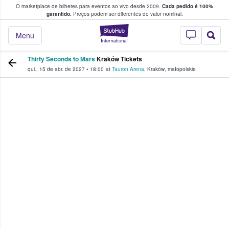
O marketplace de bilhetes para eventos ao vivo desde 2009.
Cada pedido é 100%
 os fãs compram e vendem bilhetes
garantido.
Preços podem ser diferentes do valor nominal.
StubHub – onde o
Menu
Thirty Seconds to Mars
Kraków Tickets
qui., 15 de abr. de 2027
•
18:00
at
Tauron Arena
,
Kraków
,
małopolskie