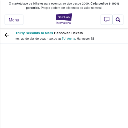
O marketplace de bilhetes para eventos ao vivo desde 2009.
Cada pedido é 100%
 os fãs compram e vendem bilhetes
garantido.
Preços podem ser diferentes do valor nominal.
StubHub – onde o
Menu
Thirty Seconds to Mars
Hannover Tickets
ter., 20 de abr. de 2027
•
20:00
at
TUI Arena
,
Hannover
,
NI