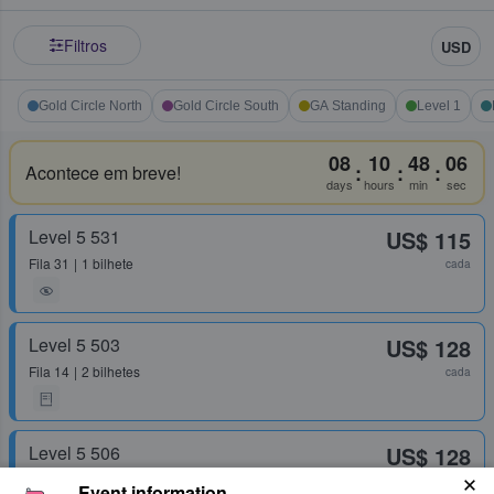
Filtros
USD
Gold Circle North
Gold Circle South
GA Standing
Level 1
08
10
48
06
:
:
:
Acontece em breve!
days
hours
min
sec
Level 5 531
US$ 115
Fila
31
1 bilhete
cada
Level 5 503
US$ 128
Fila
14
2 bilhetes
cada
Level 5 506
US$ 128
Fila
26
2 bilhetes
cada
Event information