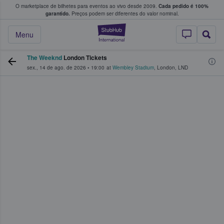
O marketplace de bilhetes para eventos ao vivo desde 2009.
Cada pedido é 100%
 os fãs compram e vendem bilhetes
garantido.
Preços podem ser diferentes do valor nominal.
StubHub – onde o
Menu
The Weeknd
London Tickets
sex., 14 de ago. de 2026
•
19:00
at
Wembley Stadium
,
London
,
LND