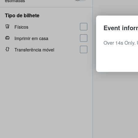
estimadas
Tipo de bilhete
Event infor
Físicos
Imprimir em casa
Over 14s Only.
Transferência móvel