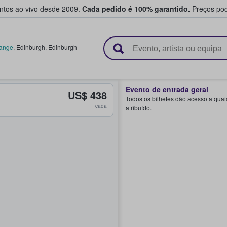
entos ao vivo desde 2009.
Cada pedido é 100% garantido.
Preços pod
e vendem bilhetes
hange
,
Edinburgh
,
Edinburgh
Evento de entrada geral
US$ 438
Todos os bilhetes dão acesso a quai
cada
atribuído.