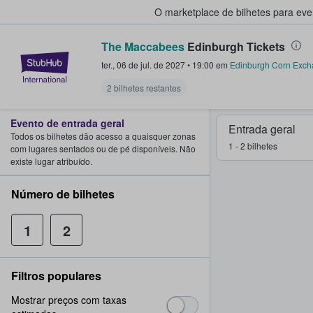
O marketplace de bilhetes para ev
The Maccabees
Edinburgh Tickets
StubHub – onde os fãs compram 
ter., 06 de jul. de 2027
•
19:00
em
Edinburgh Corn Exc
2 bilhetes restantes
Evento de entrada geral
Entrada geral
Todos os bilhetes dão acesso a quaisquer zonas
1 - 2 bilhetes
com lugares sentados ou de pé disponíveis. Não
existe lugar atribuído.
Número de bilhetes
1
2
Filtros populares
Mostrar preços com taxas