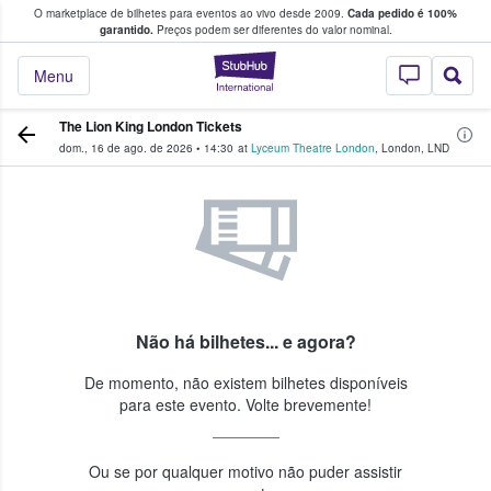
O marketplace de bilhetes para eventos ao vivo desde 2009.
Cada pedido é 100%
 os fãs compram e vendem bilhetes
garantido.
Preços podem ser diferentes do valor nominal.
StubHub – onde o
Menu
The Lion King London Tickets
dom., 16 de ago. de 2026
•
14:30
at
Lyceum Theatre London
,
London
,
LND
Não há bilhetes... e agora?
De momento, não existem bilhetes disponíveis
para este evento. Volte brevemente!
Ou se por qualquer motivo não puder assistir