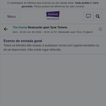
O marketplace de bilhetes para eventos ao vivo desde 2009.
Cada pedido é 100%
 os fãs compram e vendem bilhetes
garantido.
Preços podem ser diferentes do valor nominal.
StubHub – onde o
Menu
The Hunna
Newcastle upon Tyne Tickets
dom., 29 de nov. de 2026
•
18:00
at
NX
,
Newcastle upon Tyne
,
England
Evento de entrada geral
Todos os bilhetes dão acesso a quaisquer zonas com lugares sentados ou
de pé disponíveis. Não existe lugar atribuído.