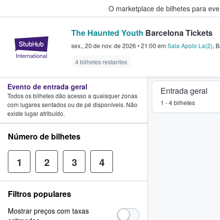
O marketplace de bilhetes para ev
The Haunted Youth
Barcelona Tickets
StubHub – onde os fãs compram 
sex., 20 de nov. de 2026
•
21:00
em
Sala Apolo La(2)
,
B
4 bilhetes restantes
Evento de entrada geral
Entrada geral
Todos os bilhetes dão acesso a quaisquer zonas
1 - 4 bilhetes
com lugares sentados ou de pé disponíveis. Não
existe lugar atribuído.
Número de bilhetes
1
2
3
4
Filtros populares
Mostrar preços com taxas