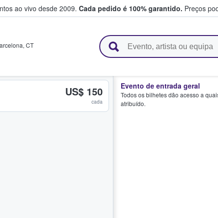
entos ao vivo desde 2009.
Cada pedido é 100% garantido.
Preços pod
e vendem bilhetes
arcelona
,
CT
Evento de entrada geral
US$ 150
Todos os bilhetes dão acesso a quai
cada
atribuído.