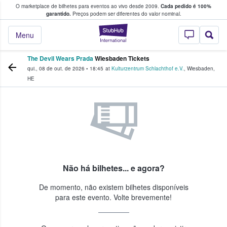
O marketplace de bilhetes para eventos ao vivo desde 2009.
Cada pedido é 100%
 os fãs compram e vendem bilhetes
garantido.
Preços podem ser diferentes do valor nominal.
StubHub – onde o
Menu
The Devil Wears Prada
Wiesbaden Tickets
qui., 08 de out. de 2026
•
18:45
at
Kulturzentrum Schlachthof e.V.
,
Wiesbaden
,
HE
Não há bilhetes... e agora?
De momento, não existem bilhetes disponíveis
para este evento. Volte brevemente!