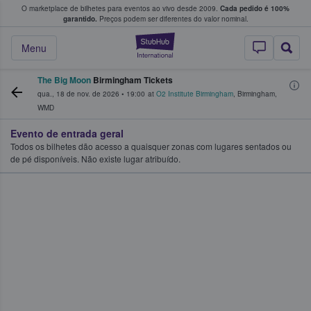
O marketplace de bilhetes para eventos ao vivo desde 2009.
Cada pedido é 100%
 os fãs compram e vendem bilhetes
garantido.
Preços podem ser diferentes do valor nominal.
StubHub – onde o
Menu
The Big Moon
Birmingham Tickets
qua., 18 de nov. de 2026
•
19:00
at
O2 Institute Birmingham
,
Birmingham
,
WMD
Evento de entrada geral
Todos os bilhetes dão acesso a quaisquer zonas com lugares sentados ou
de pé disponíveis. Não existe lugar atribuído.