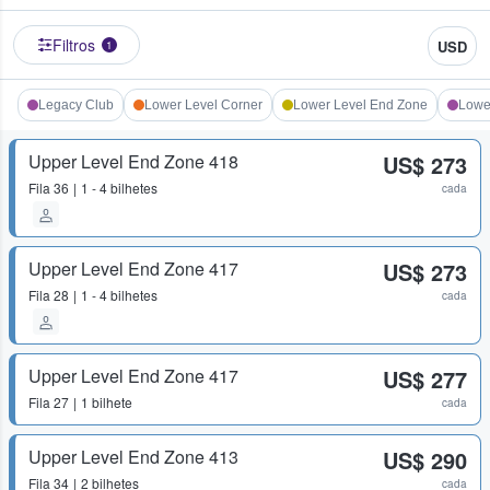
Filtros
USD
1
Legacy Club
Lower Level Corner
Lower Level End Zone
Lower
Upper Level End Zone 418
US$ 273
Fila
36
1 - 4 bilhetes
cada
Upper Level End Zone 417
US$ 273
Fila
28
1 - 4 bilhetes
cada
Upper Level End Zone 417
US$ 277
Fila
27
1 bilhete
cada
Upper Level End Zone 413
US$ 290
Fila
34
2 bilhetes
cada