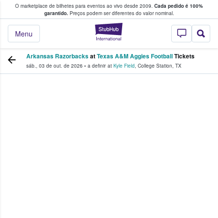
O marketplace de bilhetes para eventos ao vivo desde 2009.
Cada pedido é 100%
 os fãs compram e vendem bilhetes
garantido.
Preços podem ser diferentes do valor nominal.
StubHub – onde o
Menu
Arkansas Razorbacks
at
Texas A&M Aggies Football
Tickets
sáb., 03 de out. de 2026
•
a definir
at
Kyle Field
,
College Station
,
TX