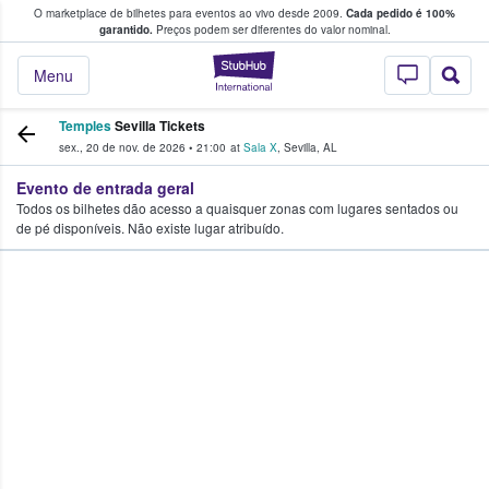
O marketplace de bilhetes para eventos ao vivo desde 2009.
Cada pedido é 100%
 os fãs compram e vendem bilhetes
garantido.
Preços podem ser diferentes do valor nominal.
StubHub – onde o
Menu
Temples
Sevilla Tickets
sex., 20 de nov. de 2026
•
21:00
at
Sala X
,
Sevilla
,
AL
Evento de entrada geral
Todos os bilhetes dão acesso a quaisquer zonas com lugares sentados ou
de pé disponíveis. Não existe lugar atribuído.