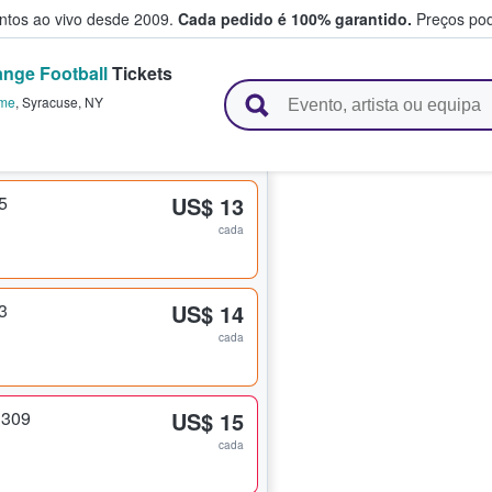
entos ao vivo desde 2009.
Cada pedido é 100% garantido.
Preços pod
nge Football
Tickets
e vendem bilhetes
ome
,
Syracuse
,
NY
5
US$ 13
cada
3
US$ 14
cada
 309
US$ 15
cada