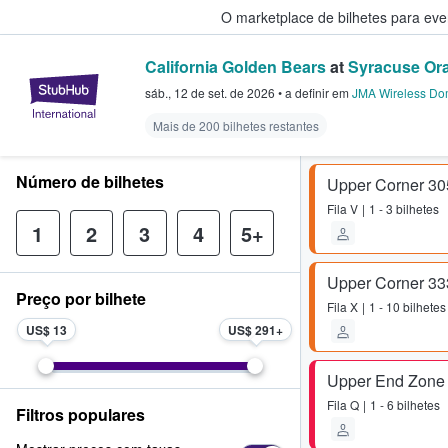
O marketplace de bilhetes para ev
California Golden Bears
at
Syracuse Ora
StubHub – onde os fãs compram 
sáb., 12 de set. de 2026
•
a definir
em
JMA Wireless D
Mais de 200 bilhetes restantes
Número de bilhetes
Upper Corner 30
Fila
V
1 - 3 bilhetes
1
2
3
4
5+
Upper Corner 33
Preço por bilhete
Fila
X
1 - 10 bilhetes
US$ 13
US$ 291
Upper End Zone
Fila
Q
1 - 6 bilhetes
Filtros populares