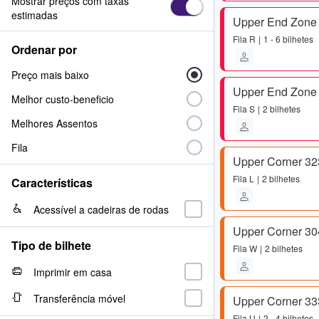
Mostrar preços com taxas
estimadas
Upper End Zone
Fila
R
1 - 6 bilhetes
Ordenar por
Preço mais baixo
Upper End Zone
Melhor custo-beneficio
Fila
S
2 bilhetes
Melhores Assentos
Fila
Upper Corner 32
Fila
L
2 bilhetes
Características
Acessível a cadeiras de rodas
Upper Corner 30
Tipo de bilhete
Fila
W
2 bilhetes
Imprimir em casa
Transferência móvel
Upper Corner 33
Fila
U
2 - 4 bilhetes