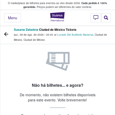
O marketplace de bilhetes para eventos ao vivo desde 2009.
Cada pedido é 100%
 os fãs compram e vendem bilhetes
garantido.
Preços podem ser diferentes do valor nominal.
StubHub – onde o
Menu
Susana Zabaleta
Ciudad de México Tickets
qui., 06 de ago. de 2026
•
20:00
at
Lunario Del Auditorio Nacional
,
Ciudad de
México
,
Ciudad de México
Não há bilhetes... e agora?
De momento, não existem bilhetes disponíveis
para este evento. Volte brevemente!