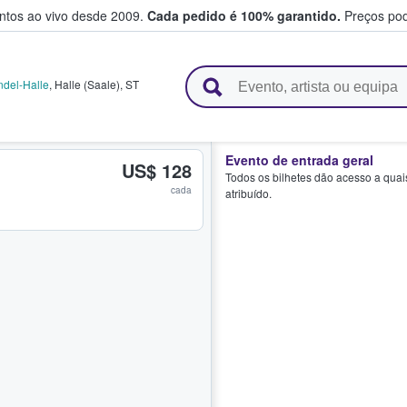
entos ao vivo desde 2009.
Cada pedido é 100% garantido.
Preços pod
e vendem bilhetes
ndel-Halle
,
Halle (Saale)
,
ST
Evento de entrada geral
US$ 128
Todos os bilhetes dão acesso a quai
cada
atribuído.