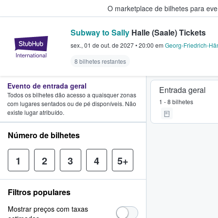
O marketplace de bilhetes para ev
Subway to Sally
Halle (Saale) Tickets
StubHub – onde os fãs compram 
sex., 01 de out. de 2027
•
20:00
em
Georg-Friedrich-Hä
8 bilhetes restantes
Evento de entrada geral
Entrada geral
Todos os bilhetes dão acesso a quaisquer zonas
1 - 8 bilhetes
com lugares sentados ou de pé disponíveis. Não
existe lugar atribuído.
Número de bilhetes
1
2
3
4
5+
Filtros populares
Mostrar preços com taxas