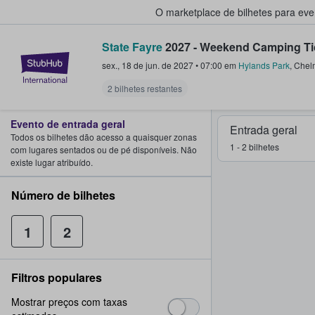
O marketplace de bilhetes para ev
State Fayre
2027 - Weekend Camping Ti
StubHub – onde os fãs compram 
sex., 18 de jun. de 2027
•
07:00
em
Hylands Park
,
Chel
2 bilhetes restantes
Evento de entrada geral
Entrada geral
Todos os bilhetes dão acesso a quaisquer zonas
1 - 2 bilhetes
com lugares sentados ou de pé disponíveis. Não
existe lugar atribuído.
Número de bilhetes
1
2
Filtros populares
Mostrar preços com taxas