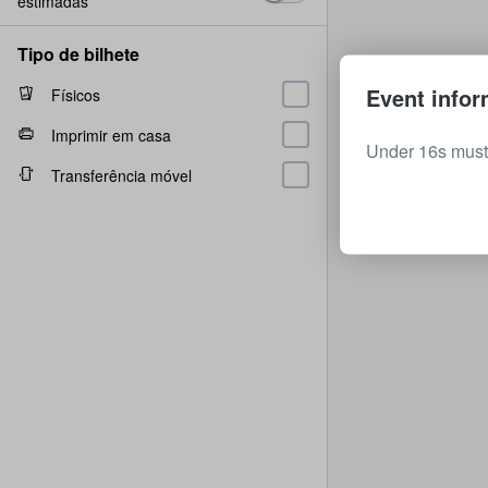
estimadas
Tipo de bilhete
Event infor
Físicos
Imprimir em casa
Under 16s must
Transferência móvel