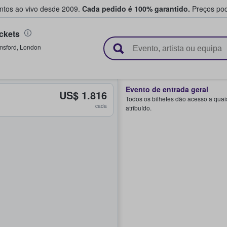
entos ao vivo desde 2009.
Cada pedido é 100% garantido.
Preços pod
ckets
e vendem bilhetes
msford
,
London
Evento de entrada geral
US$ 1.816
Todos os bilhetes dão acesso a quai
cada
atribuído.