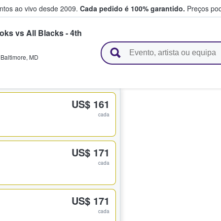
entos ao vivo desde 2009.
Cada pedido é 100% garantido.
Preços pod
ks vs All Blacks - 4th
e vendem bilhetes
,
Baltimore
,
MD
US$ 161
cada
US$ 171
cada
US$ 171
cada