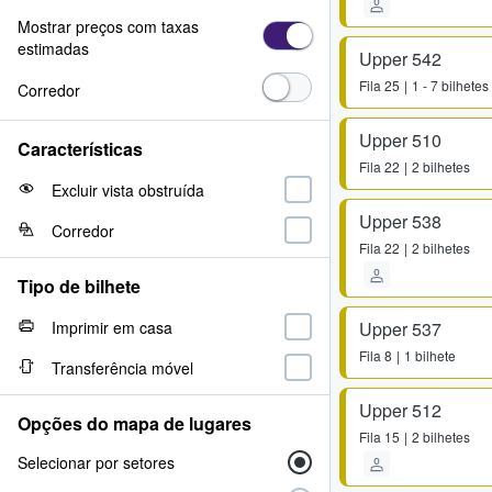
Mostrar preços com taxas
estimadas
Upper 542
Fila
25
1 - 7 bilhetes
Corredor
Upper 510
Características
Fila
22
2 bilhetes
Excluir vista obstruída
Upper 538
Corredor
Fila
22
2 bilhetes
Tipo de bilhete
Imprimir em casa
Upper 537
Fila
8
1 bilhete
Transferência móvel
Upper 512
Opções do mapa de lugares
Fila
15
2 bilhetes
Selecionar por setores