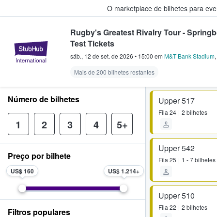
O marketplace de bilhetes para ev
Rugby's Greatest Rivalry Tour - Springbo
Test Tickets
StubHub – onde os fãs compram 
sáb., 12 de set. de 2026
•
15:00
em
M&T Bank Stadium
Mais de 200 bilhetes restantes
Número de bilhetes
Upper 517
Fila
24
2 bilhetes
1
2
3
4
5+
Upper 542
Preço por bilhete
Fila
25
1 - 7 bilhetes
US$ 160
US$ 1.214
Upper 510
Fila
22
2 bilhetes
Filtros populares