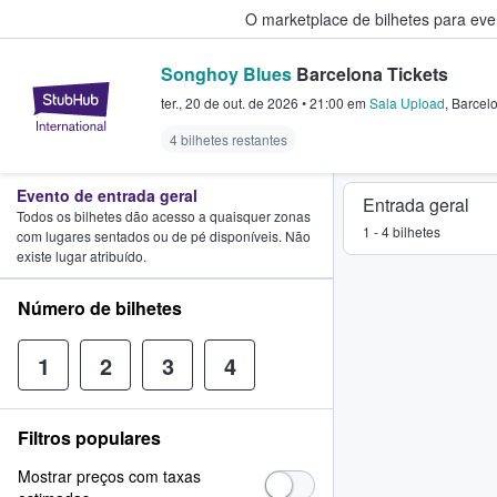
O marketplace de bilhetes para ev
Songhoy Blues
Barcelona Tickets
StubHub – onde os fãs compram 
ter., 20 de out. de 2026
•
21:00
em
Sala Upload
,
Barcel
4 bilhetes restantes
Evento de entrada geral
Entrada geral
Todos os bilhetes dão acesso a quaisquer zonas
1 - 4 bilhetes
com lugares sentados ou de pé disponíveis. Não
existe lugar atribuído.
Número de bilhetes
1
2
3
4
Filtros populares
Mostrar preços com taxas