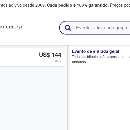
entos ao vivo desde 2009.
Cada pedido é 100% garantido.
Preços pod
e vendem bilhetes
ona
,
Catalunya
Evento de entrada geral
US$ 144
Todos os bilhetes dão acesso a quai
cada
atribuído.