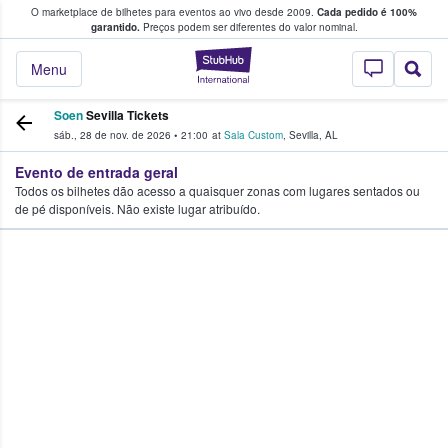
O marketplace de bilhetes para eventos ao vivo desde 2009.
Cada pedido é 100%
 os fãs compram e vendem bilhetes
garantido.
Preços podem ser diferentes do valor nominal.
StubHub – onde o
Menu
Soen
Sevilla Tickets
sáb., 28 de nov. de 2026
•
21:00
at
Sala Custom
,
Sevilla
,
AL
Evento de entrada geral
Todos os bilhetes dão acesso a quaisquer zonas com lugares sentados ou
de pé disponíveis. Não existe lugar atribuído.